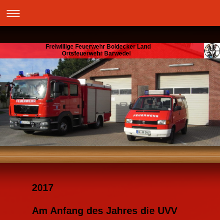
Freiwillige Feuerwehr Boldecker Land
Ortsfeuerwehr Barwedel
2017
Am Anfang des Jahres die UVV